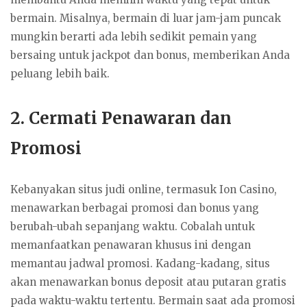
bermain. Misalnya, bermain di luar jam-jam puncak
mungkin berarti ada lebih sedikit pemain yang
bersaing untuk jackpot dan bonus, memberikan Anda
peluang lebih baik.
2. Cermati Penawaran dan
Promosi
Kebanyakan situs judi online, termasuk Ion Casino,
menawarkan berbagai promosi dan bonus yang
berubah-ubah sepanjang waktu. Cobalah untuk
memanfaatkan penawaran khusus ini dengan
memantau jadwal promosi. Kadang-kadang, situs
akan menawarkan bonus deposit atau putaran gratis
pada waktu-waktu tertentu. Bermain saat ada promosi