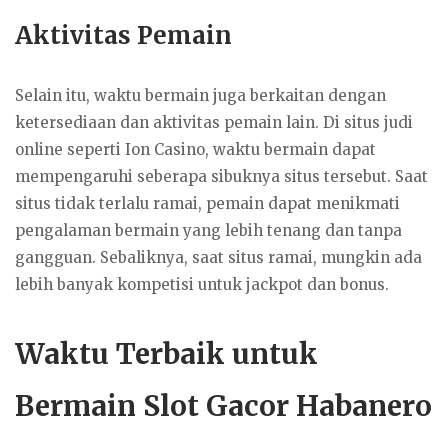
Aktivitas Pemain
Selain itu, waktu bermain juga berkaitan dengan
ketersediaan dan aktivitas pemain lain. Di situs judi
online seperti Ion Casino, waktu bermain dapat
mempengaruhi seberapa sibuknya situs tersebut. Saat
situs tidak terlalu ramai, pemain dapat menikmati
pengalaman bermain yang lebih tenang dan tanpa
gangguan. Sebaliknya, saat situs ramai, mungkin ada
lebih banyak kompetisi untuk jackpot dan bonus.
Waktu Terbaik untuk
Bermain Slot Gacor Habanero