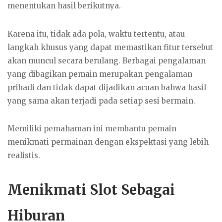
menentukan hasil berikutnya.
Karena itu, tidak ada pola, waktu tertentu, atau
langkah khusus yang dapat memastikan fitur tersebut
akan muncul secara berulang. Berbagai pengalaman
yang dibagikan pemain merupakan pengalaman
pribadi dan tidak dapat dijadikan acuan bahwa hasil
yang sama akan terjadi pada setiap sesi bermain.
Memiliki pemahaman ini membantu pemain
menikmati permainan dengan ekspektasi yang lebih
realistis.
Menikmati Slot Sebagai
Hiburan