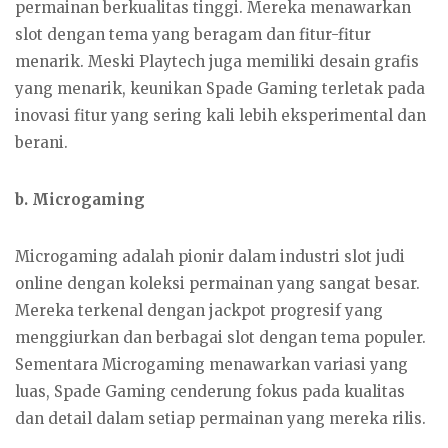
permainan berkualitas tinggi. Mereka menawarkan
slot dengan tema yang beragam dan fitur-fitur
menarik. Meski Playtech juga memiliki desain grafis
yang menarik, keunikan Spade Gaming terletak pada
inovasi fitur yang sering kali lebih eksperimental dan
berani.
b. Microgaming
Microgaming adalah pionir dalam industri slot judi
online dengan koleksi permainan yang sangat besar.
Mereka terkenal dengan jackpot progresif yang
menggiurkan dan berbagai slot dengan tema populer.
Sementara Microgaming menawarkan variasi yang
luas, Spade Gaming cenderung fokus pada kualitas
dan detail dalam setiap permainan yang mereka rilis.