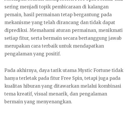
sering menjadi topik pembicaraan di kalangan
pemain, hasil permainan tetap bergantung pada
mekanisme yang telah dirancang dan tidak dapat
diprediksi. Memahami aturan permainan, menikmati
setiap fitur, serta bermain secara bertanggung jawab
merupakan cara terbaik untuk mendapatkan
pengalaman yang positif.
Pada akhirnya, daya tarik utama Mystic Fortune tidak
hanya terletak pada fitur Free Spin, tetapi juga pada
kualitas hiburan yang ditawarkan melalui kombinasi
tema kreatif, visual menarik, dan pengalaman
bermain yang menyenangkan.