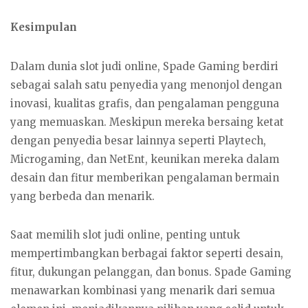
Kesimpulan
Dalam dunia slot judi online, Spade Gaming berdiri
sebagai salah satu penyedia yang menonjol dengan
inovasi, kualitas grafis, dan pengalaman pengguna
yang memuaskan. Meskipun mereka bersaing ketat
dengan penyedia besar lainnya seperti Playtech,
Microgaming, dan NetEnt, keunikan mereka dalam
desain dan fitur memberikan pengalaman bermain
yang berbeda dan menarik.
Saat memilih slot judi online, penting untuk
mempertimbangkan berbagai faktor seperti desain,
fitur, dukungan pelanggan, dan bonus. Spade Gaming
menawarkan kombinasi yang menarik dari semua