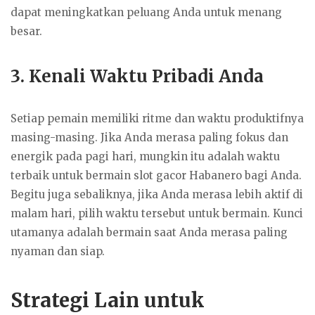
dapat meningkatkan peluang Anda untuk menang
besar.
3. Kenali Waktu Pribadi Anda
Setiap pemain memiliki ritme dan waktu produktifnya
masing-masing. Jika Anda merasa paling fokus dan
energik pada pagi hari, mungkin itu adalah waktu
terbaik untuk bermain slot gacor Habanero bagi Anda.
Begitu juga sebaliknya, jika Anda merasa lebih aktif di
malam hari, pilih waktu tersebut untuk bermain. Kunci
utamanya adalah bermain saat Anda merasa paling
nyaman dan siap.
Strategi Lain untuk