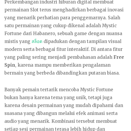
Perkembangan industri hiburan digital membuat
permainan Slot terus menghadirkan berbagai inovasi
yang menarik perhatian para penggemarnya. Salah
satu permainan yang cukup dikenal adalah Mystic
Fortune dari Habanero, sebuah game dengan nuansa
mistis yang
สล็อต
dipadukan dengan tampilan visual
modern serta berbagai fitur interaktif. Di antara fitur
yang paling sering menjadi pembahasan adalah
Free
Spin
, karena mampu memberikan pengalaman
bermain yang berbeda dibandingkan putaran biasa.
Banyak pemain tertarik mencoba Mystic Fortune
bukan hanya karena tema yang unik, tetapi juga
karena desain permainan yang mudah dipahami dan
suasana yang dibangun melalui efek animasi serta
audio yang menarik. Kombinasi tersebut membuat
setiap sesi permainan terasa lebih hidup dan