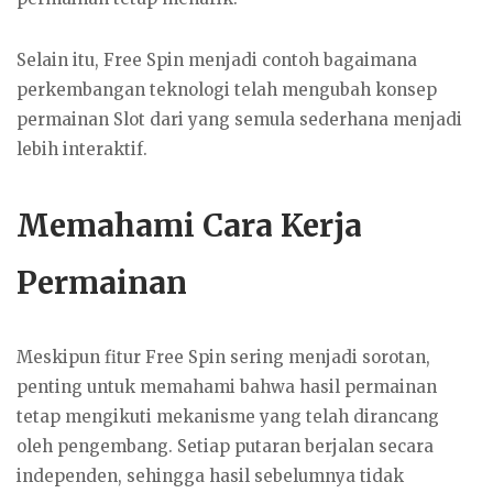
Selain itu, Free Spin menjadi contoh bagaimana
perkembangan teknologi telah mengubah konsep
permainan Slot dari yang semula sederhana menjadi
lebih interaktif.
Memahami Cara Kerja
Permainan
Meskipun fitur Free Spin sering menjadi sorotan,
penting untuk memahami bahwa hasil permainan
tetap mengikuti mekanisme yang telah dirancang
oleh pengembang. Setiap putaran berjalan secara
independen, sehingga hasil sebelumnya tidak