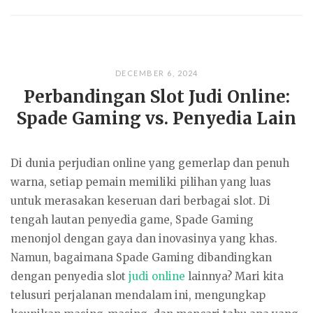
DECEMBER 6, 2024
Perbandingan Slot Judi Online:
Spade Gaming vs. Penyedia Lain
Di dunia perjudian online yang gemerlap dan penuh
warna, setiap pemain memiliki pilihan yang luas
untuk merasakan keseruan dari berbagai slot. Di
tengah lautan penyedia game, Spade Gaming
menonjol dengan gaya dan inovasinya yang khas.
Namun, bagaimana Spade Gaming dibandingkan
dengan penyedia slot
judi online
lainnya? Mari kita
telusuri perjalanan mendalam ini, mengungkap