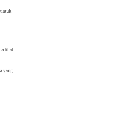
 untuk
erlihat
na yang