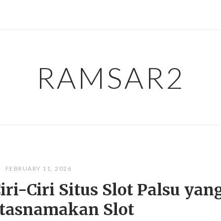
RAMSAR2
FEBRUARY 11, 2026
iri-Ciri Situs Slot Palsu yan
tasnamakan Slot