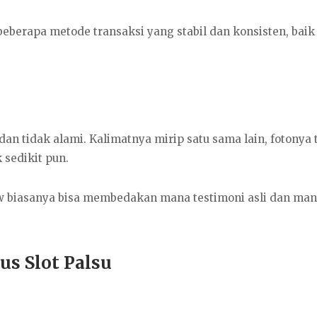
berapa metode transaksi yang stabil dan konsisten, baik
dan tidak alami. Kalimatnya mirip satu sama lain, fotonya t
 sedikit pun.
w biasanya bisa membedakan mana testimoni asli dan ma
s Slot Palsu