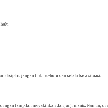
ahulu
n disiplin: jangan terburu-buru dan selalu baca situasi.
n dengan tampilan meyakinkan dan janji manis. Namun, d