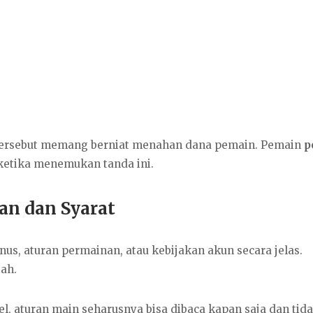
s tersebut memang berniat menahan dana pemain. Pemain
p
ketika menemukan tanda ini.
an dan Syarat
onus, aturan permainan, atau kebijakan akun secara jelas.
ah.
l, aturan main seharusnya bisa dibaca kapan saja dan tid