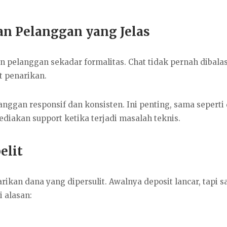
an Pelanggan yang Jelas
n pelanggan sekadar formalitas. Chat tidak pernah dibalas
t penarikan.
nggan responsif dan konsisten. Ini penting, sama seperti 
diakan support ketika terjadi masalah teknis.
elit
rikan dana yang dipersulit. Awalnya deposit lancar, tapi s
 alasan: