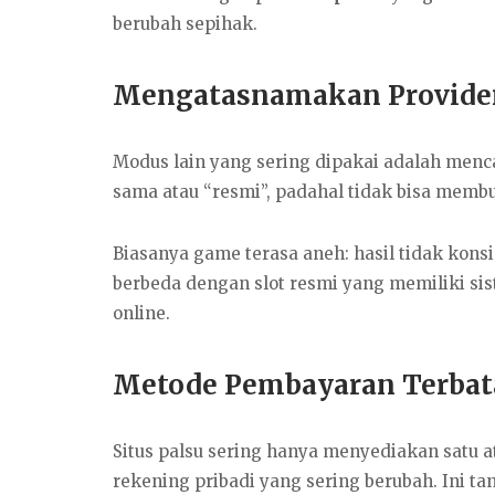
berubah sepihak.
Mengatasnamakan Provider
Modus lain yang sering dipakai adalah menc
sama atau “resmi”, padahal tidak bisa memb
Biasanya game terasa aneh: hasil tidak konsi
berbeda dengan slot resmi yang memiliki sist
online.
Metode Pembayaran Terbata
Situs palsu sering hanya menyediakan satu
rekening pribadi yang sering berubah. Ini ta