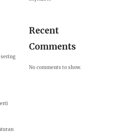
Recent
Comments
 sering
No comments to show.
erti
aturan