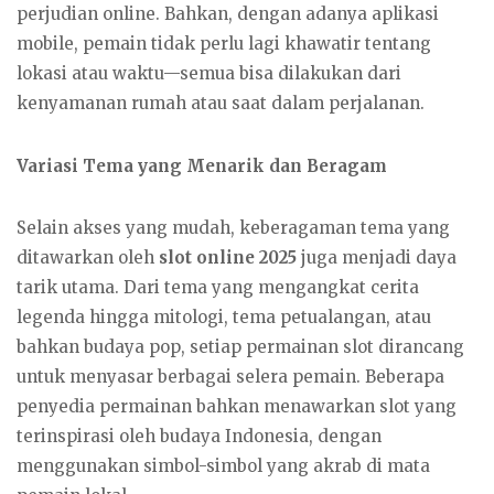
perjudian online. Bahkan, dengan adanya aplikasi
mobile, pemain tidak perlu lagi khawatir tentang
lokasi atau waktu—semua bisa dilakukan dari
kenyamanan rumah atau saat dalam perjalanan.
Variasi Tema yang Menarik dan Beragam
Selain akses yang mudah, keberagaman tema yang
ditawarkan oleh
slot online 2025
juga menjadi daya
tarik utama. Dari tema yang mengangkat cerita
legenda hingga mitologi, tema petualangan, atau
bahkan budaya pop, setiap permainan slot dirancang
untuk menyasar berbagai selera pemain. Beberapa
penyedia permainan bahkan menawarkan slot yang
terinspirasi oleh budaya Indonesia, dengan
menggunakan simbol-simbol yang akrab di mata