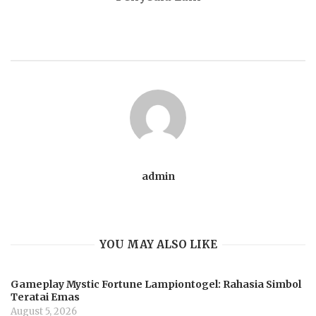
admin
YOU MAY ALSO LIKE
Gameplay Mystic Fortune Lampiontogel: Rahasia Simbol
Teratai Emas
August 5, 2026