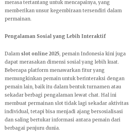
merasa tertantang untuk mencapainya, yang
memberikan unsur kegembiraan tersendiri dalam
permainan.
Pengalaman Sosial yang Lebih Interaktif
Dalam
slot online 2025
, pemain Indonesia kini juga
dapat merasakan dimensi sosial yang lebih kuat.
Beberapa platform menawarkan fitur yang
memungkinkan pemain untuk berinteraksi dengan
pemain lain, baik itu dalam bentuk turnamen atau
sekadar berbagi pengalaman lewat chat. Hal ini
membuat permainan slot tidak lagi sekadar aktivitas
individual, tetapi bisa menjadi ajang bersosialisasi
dan saling bertukar informasi antara pemain dari
berbagai penjuru dunia.