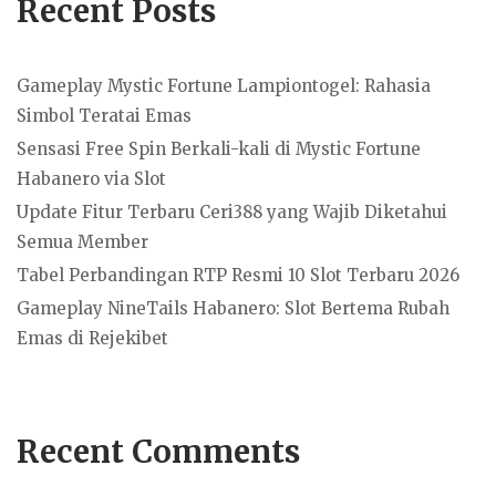
Recent Posts
Gameplay Mystic Fortune Lampiontogel: Rahasia
Simbol Teratai Emas
Sensasi Free Spin Berkali-kali di Mystic Fortune
Habanero via Slot
Update Fitur Terbaru Ceri388 yang Wajib Diketahui
Semua Member
Tabel Perbandingan RTP Resmi 10 Slot Terbaru 2026
Gameplay NineTails Habanero: Slot Bertema Rubah
Emas di Rejekibet
Recent Comments