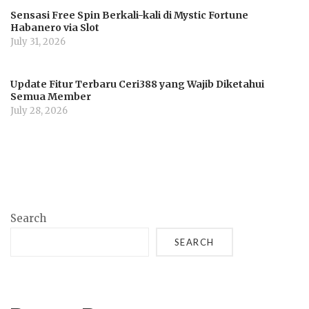
Sensasi Free Spin Berkali-kali di Mystic Fortune
Habanero via Slot
July 31, 2026
Update Fitur Terbaru Ceri388 yang Wajib Diketahui
Semua Member
July 28, 2026
Search
SEARCH