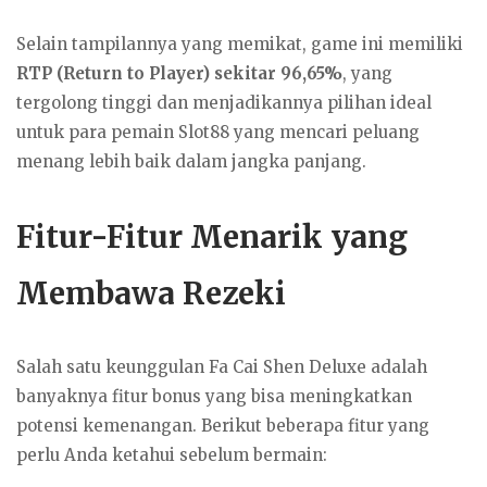
Selain tampilannya yang memikat, game ini memiliki
RTP (Return to Player) sekitar 96,65%
, yang
tergolong tinggi dan menjadikannya pilihan ideal
untuk para pemain Slot88 yang mencari peluang
menang lebih baik dalam jangka panjang.
Fitur-Fitur Menarik yang
Membawa Rezeki
Salah satu keunggulan Fa Cai Shen Deluxe adalah
banyaknya fitur bonus yang bisa meningkatkan
potensi kemenangan. Berikut beberapa fitur yang
perlu Anda ketahui sebelum bermain: