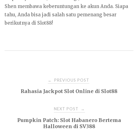
Shen membawa keberuntungan ke akun Anda. Siapa
tahu, Anda bisa jadi salah satu pemenang besar
berikutnya di Slot88!
Post
PREVIOUS POST
←
Rahasia Jackpot Slot Online di Slot88
navigation
NEXT POST
→
Pumpkin Patch: Slot Habanero Bertema
Halloween di SV388