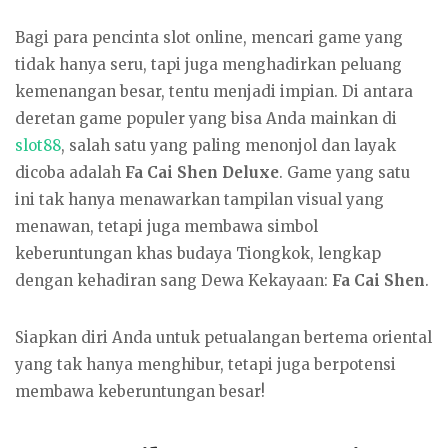
Bagi para pencinta slot online, mencari game yang
tidak hanya seru, tapi juga menghadirkan peluang
kemenangan besar, tentu menjadi impian. Di antara
deretan game populer yang bisa Anda mainkan di
slot88
, salah satu yang paling menonjol dan layak
dicoba adalah
Fa Cai Shen Deluxe
. Game yang satu
ini tak hanya menawarkan tampilan visual yang
menawan, tetapi juga membawa simbol
keberuntungan khas budaya Tiongkok, lengkap
dengan kehadiran sang Dewa Kekayaan:
Fa Cai Shen
.
Siapkan diri Anda untuk petualangan bertema oriental
yang tak hanya menghibur, tetapi juga berpotensi
membawa keberuntungan besar!