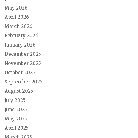
May 2026
April 2026
March 2026
February 2026
January 2026
December 2025
November 2025
October 2025
September 2025
August 2025
July 2025
June 2025
May 2025
April 2025
March 2025