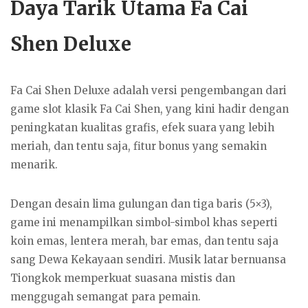
Daya Tarik Utama Fa Cai
Shen Deluxe
Fa Cai Shen Deluxe adalah versi pengembangan dari
game slot klasik Fa Cai Shen, yang kini hadir dengan
peningkatan kualitas grafis, efek suara yang lebih
meriah, dan tentu saja, fitur bonus yang semakin
menarik.
Dengan desain lima gulungan dan tiga baris (5×3),
game ini menampilkan simbol-simbol khas seperti
koin emas, lentera merah, bar emas, dan tentu saja
sang Dewa Kekayaan sendiri. Musik latar bernuansa
Tiongkok memperkuat suasana mistis dan
menggugah semangat para pemain.