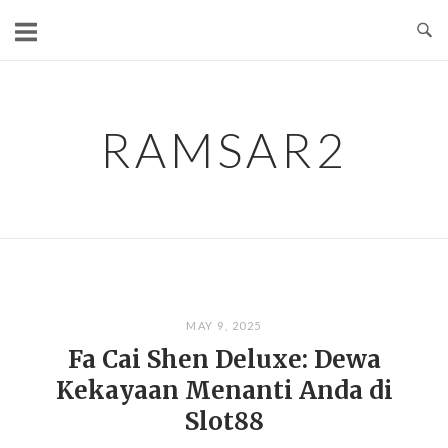
Skip
to
content
RAMSAR2
MAY 9, 2025
Fa Cai Shen Deluxe: Dewa
Kekayaan Menanti Anda di
Slot88