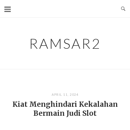
Skip
to
content
RAMSAR2
APRIL 11, 2024
Kiat Menghindari Kekalahan
Bermain Judi Slot