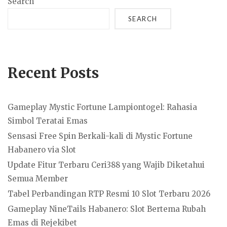
Search
SEARCH
Recent Posts
Gameplay Mystic Fortune Lampiontogel: Rahasia
Simbol Teratai Emas
Sensasi Free Spin Berkali-kali di Mystic Fortune
Habanero via Slot
Update Fitur Terbaru Ceri388 yang Wajib Diketahui
Semua Member
Tabel Perbandingan RTP Resmi 10 Slot Terbaru 2026
Gameplay NineTails Habanero: Slot Bertema Rubah
Emas di Rejekibet