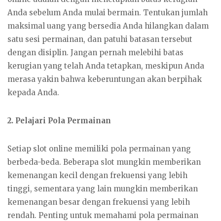
Anda sebelum Anda mulai bermain. Tentukan jumlah
maksimal uang yang bersedia Anda hilangkan dalam
satu sesi permainan, dan patuhi batasan tersebut
dengan disiplin. Jangan pernah melebihi batas
kerugian yang telah Anda tetapkan, meskipun Anda
merasa yakin bahwa keberuntungan akan berpihak
kepada Anda.
2. Pelajari Pola Permainan
Setiap slot online memiliki pola permainan yang
berbeda-beda. Beberapa slot mungkin memberikan
kemenangan kecil dengan frekuensi yang lebih
tinggi, sementara yang lain mungkin memberikan
kemenangan besar dengan frekuensi yang lebih
rendah. Penting untuk memahami pola permainan