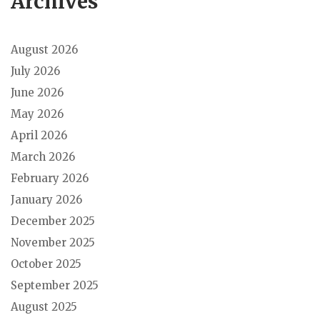
Archives
August 2026
July 2026
June 2026
May 2026
April 2026
March 2026
February 2026
January 2026
December 2025
November 2025
October 2025
September 2025
August 2025