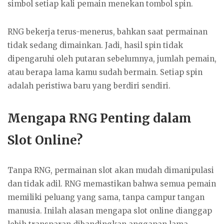
simbol setiap kali pemain menekan tombol spin.
RNG bekerja terus-menerus, bahkan saat permainan
tidak sedang dimainkan. Jadi, hasil spin tidak
dipengaruhi oleh putaran sebelumnya, jumlah pemain,
atau berapa lama kamu sudah bermain. Setiap spin
adalah peristiwa baru yang berdiri sendiri.
Mengapa RNG Penting dalam
Slot Online?
Tanpa RNG, permainan slot akan mudah dimanipulasi
dan tidak adil. RNG memastikan bahwa semua pemain
memiliki peluang yang sama, tanpa campur tangan
manusia. Inilah alasan mengapa slot online dianggap