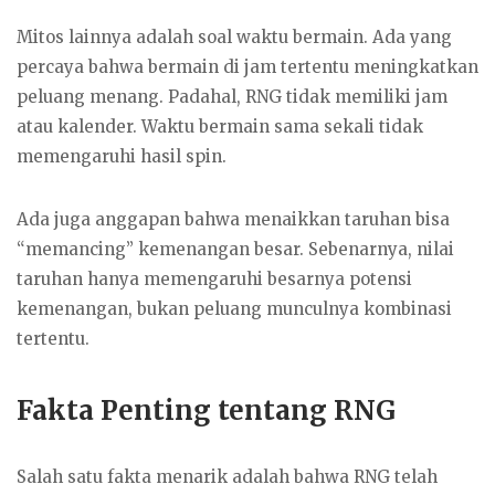
Mitos lainnya adalah soal waktu bermain. Ada yang
percaya bahwa bermain di jam tertentu meningkatkan
peluang menang. Padahal, RNG tidak memiliki jam
atau kalender. Waktu bermain sama sekali tidak
memengaruhi hasil spin.
Ada juga anggapan bahwa menaikkan taruhan bisa
“memancing” kemenangan besar. Sebenarnya, nilai
taruhan hanya memengaruhi besarnya potensi
kemenangan, bukan peluang munculnya kombinasi
tertentu.
Fakta Penting tentang RNG
Salah satu fakta menarik adalah bahwa RNG telah