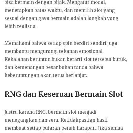
bisa bermain dengan bijak. Mengatur modal,
menetapkan batas waktu, dan memilih slot yang
sesuai dengan gaya bermain adalah langkah yang
lebih realistis.
Memahami bahwa setiap spin berdiri sendiri juga
membantu mengurangi tekanan emosional.
Kekalahan beruntun bukan berarti slot tersebut buruk,
dan kemenangan besar bukan tanda bahwa
keberuntungan akan terus berlanjut.
RNG dan Keseruan Bermain Slot
Justru karena RNG, bermain slot menjadi
menegangkan dan seru. Ketidakpastian hasil
membuat setiap putaran penuh harapan. Jika semua