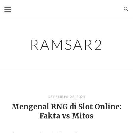
Skip
to
content
RAMSAR2
DECEMBER 22, 2025
Mengenal RNG di Slot Online:
Fakta vs Mitos