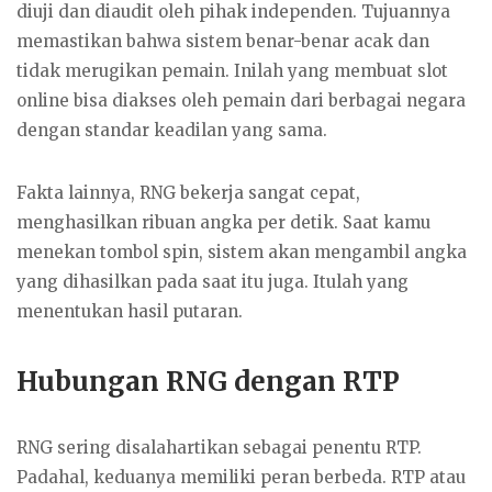
diuji dan diaudit oleh pihak independen. Tujuannya
memastikan bahwa sistem benar-benar acak dan
tidak merugikan pemain. Inilah yang membuat slot
online bisa diakses oleh pemain dari berbagai negara
dengan standar keadilan yang sama.
Fakta lainnya, RNG bekerja sangat cepat,
menghasilkan ribuan angka per detik. Saat kamu
menekan tombol spin, sistem akan mengambil angka
yang dihasilkan pada saat itu juga. Itulah yang
menentukan hasil putaran.
Hubungan RNG dengan RTP
RNG sering disalahartikan sebagai penentu RTP.
Padahal, keduanya memiliki peran berbeda. RTP atau