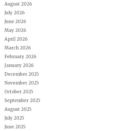
August 2026
July 2026
June 2026
May 2026
April 2026
March 2026
February 2026
January 2026
December 2025
November 2025
October 2025
September 2025
August 2025
July 2025
June 2025