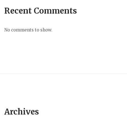
Recent Comments
No comments to show.
Archives