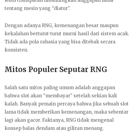
lebih transparan dibandingkan anggapan lama
tentang mesin yang “diatur”.
Dengan adanya RNG, kemenangan besar maupun
kekalahan berturut-turut murni hasil dari sistem acak.
Tidak ada pola rahasia yang bisa ditebak secara
konsisten.
Mitos Populer Seputar RNG
Salah satu mitos paling umum adalah anggapan
bahwa slot akan “membayar” setelah sekian kali
kalah. Banyak pemain percaya bahwa jika sebuah slot
lama tidak memberikan kemenangan, maka sebentar
lagi akan gacor. Faktanya, RNG tidak mengenal
konsep balas dendam atau giliran menang.