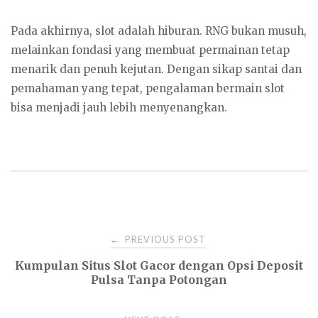
Pada akhirnya, slot adalah hiburan. RNG bukan musuh,
melainkan fondasi yang membuat permainan tetap
menarik dan penuh kejutan. Dengan sikap santai dan
pemahaman yang tepat, pengalaman bermain slot
bisa menjadi jauh lebih menyenangkan.
Post
PREVIOUS POST
←
Kumpulan Situs Slot Gacor dengan Opsi Deposit
navigation
Pulsa Tanpa Potongan