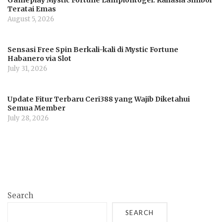
Gameplay Mystic Fortune Lampiontogel: Rahasia Simbol
Teratai Emas
August 5, 2026
Sensasi Free Spin Berkali-kali di Mystic Fortune
Habanero via Slot
July 31, 2026
Update Fitur Terbaru Ceri388 yang Wajib Diketahui
Semua Member
July 28, 2026
Search
SEARCH