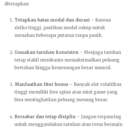
diterapkan:
Tetapkan batas modal dan durasi
– Karena
risiko tinggi, pastikan modal cukup untuk
menahan beberapa putaran tanpa panik.
Gunakan taruhan konsisten
– Menjaga taruhan
tetap stabil membantu memaksimalkan peluang
bertahan hingga kemenangan besar muncul.
Manfaatkan fitur bonus
– Banyak slot volatilitas
tinggi memiliki free spins atau mini game yang
bisa meningkatkan peluang menang besar.
Bersabar dan tetap disiplin
– Jangan terpancing
untuk menggandakan taruhan atau terus bermain