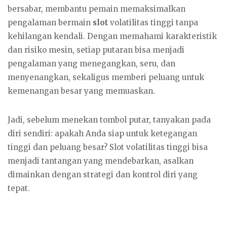
bersabar, membantu pemain memaksimalkan
pengalaman bermain
slot
volatilitas tinggi tanpa
kehilangan kendali. Dengan memahami karakteristik
dan risiko mesin, setiap putaran bisa menjadi
pengalaman yang menegangkan, seru, dan
menyenangkan, sekaligus memberi peluang untuk
kemenangan besar yang memuaskan.
Jadi, sebelum menekan tombol putar, tanyakan pada
diri sendiri: apakah Anda siap untuk ketegangan
tinggi dan peluang besar? Slot volatilitas tinggi bisa
menjadi tantangan yang mendebarkan, asalkan
dimainkan dengan strategi dan kontrol diri yang
tepat.