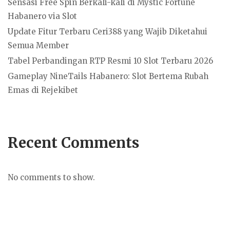
Sensasi Free Spin Berkali-kali di Mystic Fortune
Habanero via Slot
Update Fitur Terbaru Ceri388 yang Wajib Diketahui
Semua Member
Tabel Perbandingan RTP Resmi 10 Slot Terbaru 2026
Gameplay NineTails Habanero: Slot Bertema Rubah
Emas di Rejekibet
Recent Comments
No comments to show.