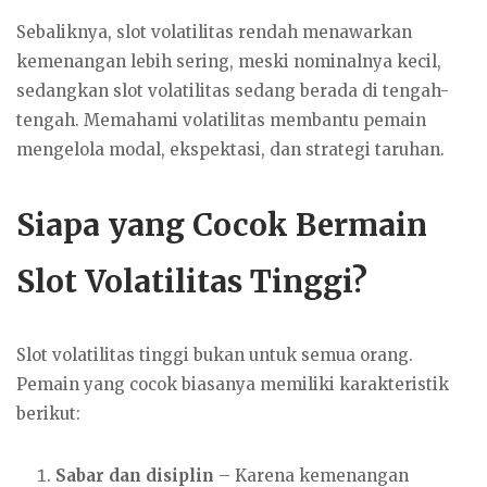
Sebaliknya, slot volatilitas rendah menawarkan
kemenangan lebih sering, meski nominalnya kecil,
sedangkan slot volatilitas sedang berada di tengah-
tengah. Memahami volatilitas membantu pemain
mengelola modal, ekspektasi, dan strategi taruhan.
Siapa yang Cocok Bermain
Slot Volatilitas Tinggi?
Slot volatilitas tinggi bukan untuk semua orang.
Pemain yang cocok biasanya memiliki karakteristik
berikut:
Sabar dan disiplin
– Karena kemenangan