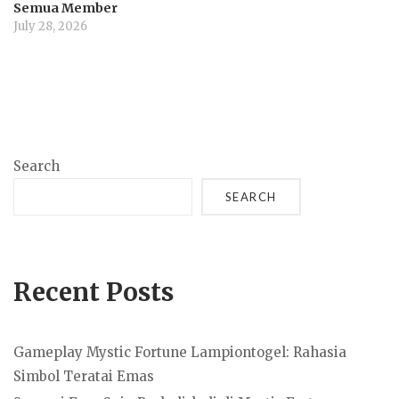
Semua Member
July 28, 2026
Search
SEARCH
Recent Posts
Gameplay Mystic Fortune Lampiontogel: Rahasia
Simbol Teratai Emas