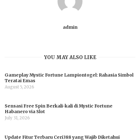
admin
YOU MAY ALSO LIKE
Gameplay Mystic Fortune Lampiontogel: Rahasia Simbol
Teratai Emas
August 5, 2026
Sensasi Free Spin Berkali-kali di Mystic Fortune
Habanero via Slot
July 31, 2026
Update Fitur Terbaru Ceri388 yang Wajib Diketahui