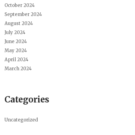
October 2024
September 2024
August 2024
July 2024
June 2024
May 2024
April 2024
March 2024
Categories
Uncategorized