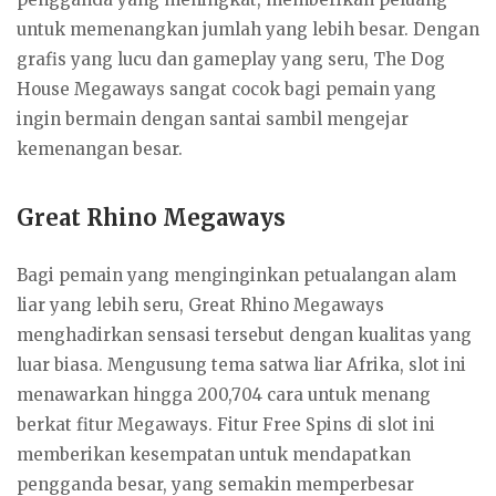
untuk memenangkan jumlah yang lebih besar. Dengan
grafis yang lucu dan gameplay yang seru, The Dog
House Megaways sangat cocok bagi pemain yang
ingin bermain dengan santai sambil mengejar
kemenangan besar.
Great Rhino Megaways
Bagi pemain yang menginginkan petualangan alam
liar yang lebih seru, Great Rhino Megaways
menghadirkan sensasi tersebut dengan kualitas yang
luar biasa. Mengusung tema satwa liar Afrika, slot ini
menawarkan hingga 200,704 cara untuk menang
berkat fitur Megaways. Fitur Free Spins di slot ini
memberikan kesempatan untuk mendapatkan
pengganda besar, yang semakin memperbesar