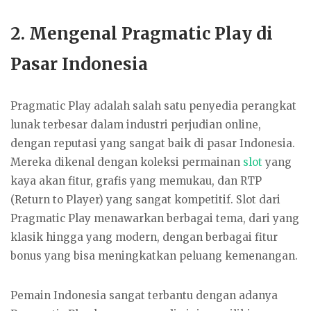
2. Mengenal Pragmatic Play di
Pasar Indonesia
Pragmatic Play adalah salah satu penyedia perangkat
lunak terbesar dalam industri perjudian online,
dengan reputasi yang sangat baik di pasar Indonesia.
Mereka dikenal dengan koleksi permainan
slot
yang
kaya akan fitur, grafis yang memukau, dan RTP
(Return to Player) yang sangat kompetitif. Slot dari
Pragmatic Play menawarkan berbagai tema, dari yang
klasik hingga yang modern, dengan berbagai fitur
bonus yang bisa meningkatkan peluang kemenangan.
Pemain Indonesia sangat terbantu dengan adanya