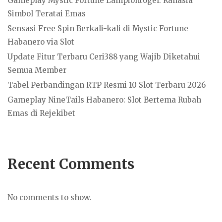
Gameplay Mystic Fortune Lampiontogel: Rahasia
Simbol Teratai Emas
Sensasi Free Spin Berkali-kali di Mystic Fortune
Habanero via Slot
Update Fitur Terbaru Ceri388 yang Wajib Diketahui
Semua Member
Tabel Perbandingan RTP Resmi 10 Slot Terbaru 2026
Gameplay NineTails Habanero: Slot Bertema Rubah
Emas di Rejekibet
Recent Comments
No comments to show.