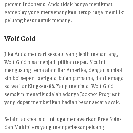
pemain Indonesia. Anda tidak hanya menikmati
gameplay yang menyenangkan, tetapi juga memiliki
peluang besar untuk menang.
Wolf Gold
Jika Anda mencari sesuatu yang lebih menantang,
Wolf Gold bisa menjadi pilihan tepat. Slot ini
mengusung tema alam liar Amerika, dengan simbol-
simbol seperti serigala, bulan purnama, dan berbagai
satwa liar Kingzeus88. Yang membuat Wolf Gold
semakin menarik adalah adanya Jackpot Progresif
yang dapat memberikan hadiah besar secara acak.
Selain jackpot, slot ini juga menawarkan Free Spins
dan Multipliers yang memperbesar peluang