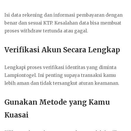
Isi data rekening dan informasi pembayaran dengan
benar dan sesuai KTP. Kesalahan data bisa membuat
proses withdraw tertunda atau gagal.
Verifikasi Akun Secara Lengkap
Lengkapi proses verifikasi identitas yang diminta
Lampiontogel. Ini penting supaya transaksi kamu
lebih aman dan tidak tersangkut aturan keamanan.
Gunakan Metode yang Kamu
Kuasai