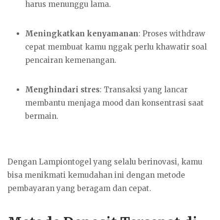
harus menunggu lama.
Meningkatkan kenyamanan
: Proses withdraw
cepat membuat kamu nggak perlu khawatir soal
pencairan kemenangan.
Menghindari stres
: Transaksi yang lancar
membantu menjaga mood dan konsentrasi saat
bermain.
Dengan Lampiontogel yang selalu berinovasi, kamu
bisa menikmati kemudahan ini dengan metode
pembayaran yang beragam dan cepat.