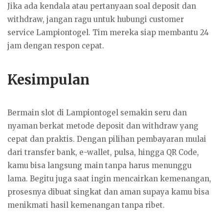
Jika ada kendala atau pertanyaan soal deposit dan
withdraw, jangan ragu untuk hubungi customer
service Lampiontogel. Tim mereka siap membantu 24
jam dengan respon cepat.
Kesimpulan
Bermain slot di Lampiontogel semakin seru dan
nyaman berkat metode deposit dan withdraw yang
cepat dan praktis. Dengan pilihan pembayaran mulai
dari transfer bank, e-wallet, pulsa, hingga QR Code,
kamu bisa langsung main tanpa harus menunggu
lama. Begitu juga saat ingin mencairkan kemenangan,
prosesnya dibuat singkat dan aman supaya kamu bisa
menikmati hasil kemenangan tanpa ribet.