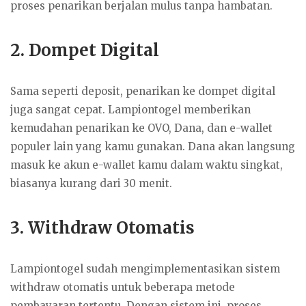
proses penarikan berjalan mulus tanpa hambatan.
2. Dompet Digital
Sama seperti deposit, penarikan ke dompet digital
juga sangat cepat. Lampiontogel memberikan
kemudahan penarikan ke OVO, Dana, dan e-wallet
populer lain yang kamu gunakan. Dana akan langsung
masuk ke akun e-wallet kamu dalam waktu singkat,
biasanya kurang dari 30 menit.
3. Withdraw Otomatis
Lampiontogel sudah mengimplementasikan sistem
withdraw otomatis untuk beberapa metode
pembayaran tertentu. Dengan sistem ini, proses