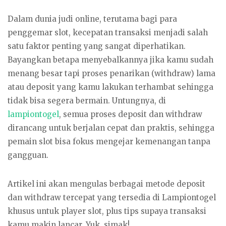
Dalam dunia judi online, terutama bagi para
penggemar slot, kecepatan transaksi menjadi salah
satu faktor penting yang sangat diperhatikan.
Bayangkan betapa menyebalkannya jika kamu sudah
menang besar tapi proses penarikan (withdraw) lama
atau deposit yang kamu lakukan terhambat sehingga
tidak bisa segera bermain. Untungnya, di
lampiontogel
, semua proses deposit dan withdraw
dirancang untuk berjalan cepat dan praktis, sehingga
pemain slot bisa fokus mengejar kemenangan tanpa
gangguan.
Artikel ini akan mengulas berbagai metode deposit
dan withdraw tercepat yang tersedia di Lampiontogel
khusus untuk player slot, plus tips supaya transaksi
kamu makin lancar. Yuk, simak!