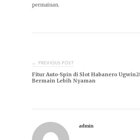
permainan.
Post
PREVIOUS POST
←
Fitur Auto-Spin di Slot Habanero Ugwin2
navigation
Bermain Lebih Nyaman
admin