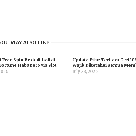
YOU MAY ALSO LIKE
 Free Spin Berkali-kali di
Update Fitur Terbaru Ceri38
Fortune Habanero via Slot
Wajib Diketahui Semua Mem
 2026
July 28, 2026