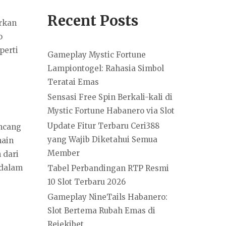
Recent Posts
arkan
o
perti
Gameplay Mystic Fortune
Lampiontogel: Rahasia Simbol
Teratai Emas
Sensasi Free Spin Berkali-kali di
Mystic Fortune Habanero via Slot
Update Fitur Terbaru Ceri388
ancang
yang Wajib Diketahui Semua
main
Member
 dari
 dalam
Tabel Perbandingan RTP Resmi
10 Slot Terbaru 2026
Gameplay NineTails Habanero:
Slot Bertema Rubah Emas di
Rejekibet