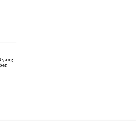
8 yang
ber