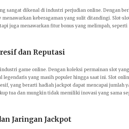
ng sangat dikenal di industri perjudian online.
Dengan ber
ay menawarkan keberagaman yang sulit ditandingi.
Slot-slo
etapi juga menawarkan fitur bonus yang melimpah, seperti
esif dan Reputasi
industri game online.
Dengan koleksi permainan slot yan
 legendaris yang masih populer hingga saat ini.
Slot onli
resif, yang berarti hadiah jackpot dapat mencapai jumlah 
kup tua dan mungkin tidak memiliki inovasi yang sama se
dan Jaringan Jackpot