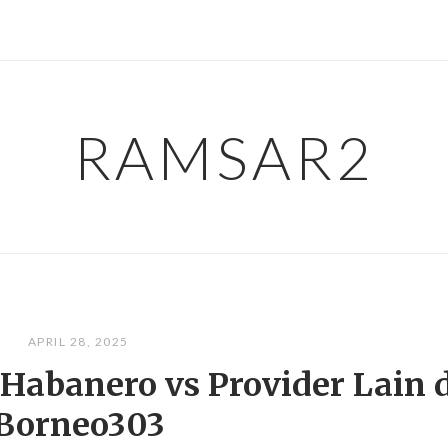
RAMSAR2
APRIL 28, 2025
Habanero vs Provider Lain d
Borneo303