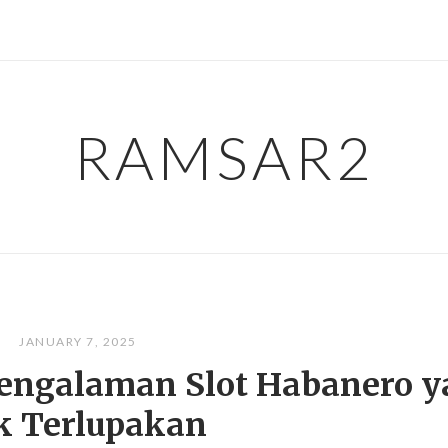
RAMSAR2
JANUARY 7, 2025
Pengalaman Slot Habanero 
k Terlupakan