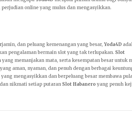
perjudian online yang mulus dan mengasyikkan.
erjamin, dan peluang kemenangan yang besar,
Yoda4D
ada
akan pengalaman bermain slot yang tak terlupakan.
Slot
yang memanjakan mata, serta kesempatan besar untuk 
yang aman, nyaman, dan penuh dengan berbagai keuntun
in yang mengasyikkan dan berpeluang besar membawa pul
dan nikmati setiap putaran
Slot Habanero
yang penuh kej