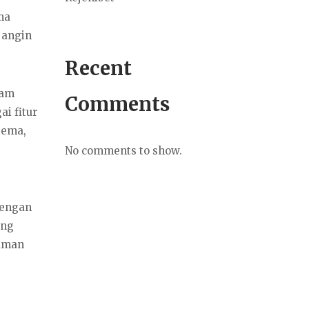
ma
angin
Recent
lam
Comments
i fitur
tema,
No comments to show.
Dengan
ang
laman