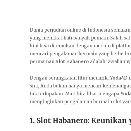
Dunia perjudian online di Indonesia sema
yang memikat hati banyak pemain. Salah sat
kini bisa ditemukan dengan mudah di platf
mencari pengalaman bermain yang berbeda 
permainan
Slot Habanero
adalah jawabanny
Dengan serangkaian fitur menarik,
Yoda4D
m
sini, Anda bukan hanya mencari kemenangan
tak terlupakan. Mari kita lihat mengapa
Yod
menginginkan pengalaman bermain slot ya
1.
Slot Habanero: Keunikan