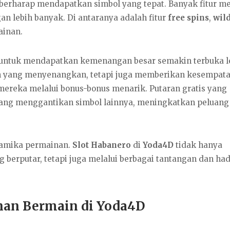
berharap mendapatkan simbol yang tepat. Banyak fitur m
 lebih banyak. Di antaranya adalah fitur
free spins
,
wil
ainan.
ng untuk mendapatkan kemenangan besar semakin terbuka l
 yang menyenangkan, tetapi juga memberikan kesempata
eka melalui bonus-bonus menarik. Putaran gratis yang
s yang menggantikan simbol lainnya, meningkatkan peluang
namika permainan.
Slot Habanero
di
Yoda4D
tidak hanya
berputar, tetapi juga melalui berbagai tantangan dan ha
an Bermain di Yoda4D