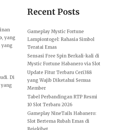
Recent Posts
ainan
Gameplay Mystic Fortune
o
, yang
Lampiontogel: Rahasia Simbol
u yang
Teratai Emas
Sensasi Free Spin Berkali-kali di
Mystic Fortune Habanero via Slot
Update Fitur Terbaru Ceri388
udi. Di
yang Wajib Diketahui Semua
 yang
Member
Tabel Perbandingan RTP Resmi
10 Slot Terbaru 2026
Gameplay NineTails Habanero:
Slot Bertema Rubah Emas di
Rejekibet