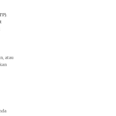
TP)
.
t
k
n, atau
kan
Anda