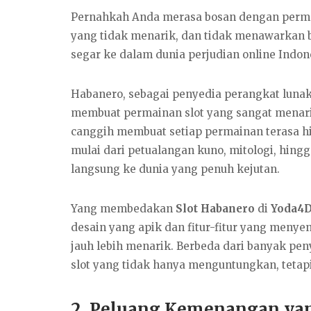
Pernahkah Anda merasa bosan dengan permain
yang tidak menarik, dan tidak menawarkan 
segar ke dalam dunia perjudian online Indon
Habanero, sebagai penyedia perangkat lunak,
membuat permainan slot yang sangat menari
canggih membuat setiap permainan terasa h
mulai dari petualangan kuno, mitologi, hin
langsung ke dunia yang penuh kejutan.
Yang membedakan
Slot Habanero
di
Yoda4
desain yang apik dan fitur-fitur yang men
jauh lebih menarik. Berbeda dari banyak pe
slot yang tidak hanya menguntungkan, tetap
2.
Peluang Kemenangan yan