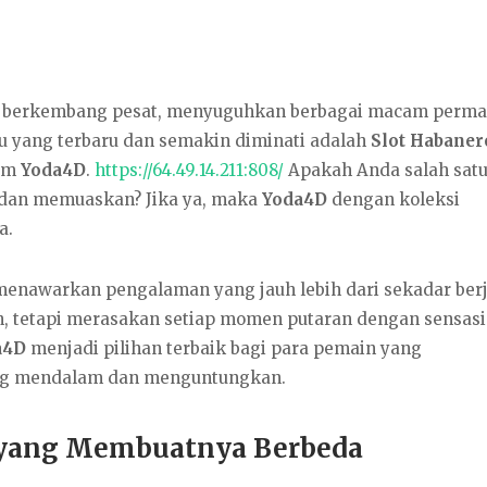
kin berkembang pesat, menyuguhkan berbagai macam perm
u yang terbaru dan semakin diminati adalah
Slot Habaner
orm
Yoda4D
.
https://64.49.14.211:808/
Apakah Anda salah sat
dan memuaskan? Jika ya, maka
Yoda4D
dengan koleksi
a.
enawarkan pengalaman yang jauh lebih dari sekadar berj
, tetapi merasakan setiap momen putaran dengan sensasi
a4D
menjadi pilihan terbaik bagi para pemain yang
ng mendalam dan menguntungkan.
 yang Membuatnya Berbeda