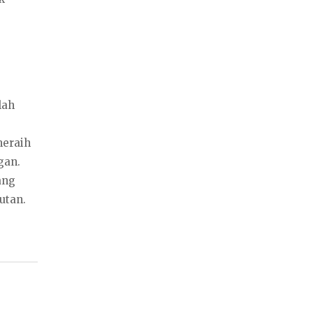
lah
meraih
gan.
ang
utan.