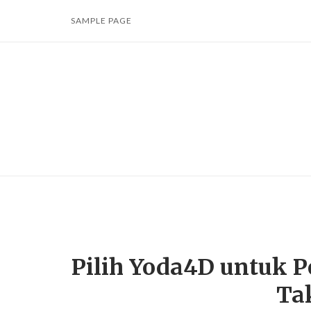
Skip
SAMPLE PAGE
to
content
Pilih Yoda4D untuk 
Ta