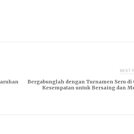
NEXT
Taruhan
Bergabunglah dengan Turnamen Seru di 
Kesempatan untuk Bersaing dan M