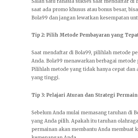
Salah satu rahasia sukses saat mendaftar di
saat ada promo khusus atau bonus besar, bis
Bola99 dan jangan lewatkan kesempatan un
Tip 2: Pilih Metode Pembayaran yang Tepa
Saat mendaftar di Bola99, pilihlah metode 
Anda. Bola99 menawarkan berbagai metode pe
Pilihlah metode yang tidak hanya cepat dan
yang tinggi.
Tip 3: Pelajari Aturan dan Strategi Permai
Sebelum Anda mulai memasang taruhan di Bo
yang Anda pilih. Apakah itu taruhan olahra
permainan akan membantu Anda membuat ke
kemenangan Anda.