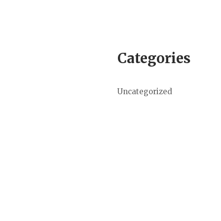
Categories
Uncategorized