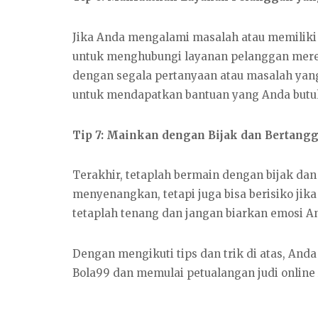
Jika Anda mengalami masalah atau memiliki 
untuk menghubungi layanan pelanggan mer
dengan segala pertanyaan atau masalah yang
untuk mendapatkan bantuan yang Anda butu
Tip 7: Mainkan dengan Bijak dan Bertang
Terakhir, tetaplah bermain dengan bijak dan
menyenangkan, tetapi juga bisa berisiko jik
tetaplah tenang dan jangan biarkan emosi An
Dengan mengikuti tips dan trik di atas, An
Bola99 dan memulai petualangan judi online