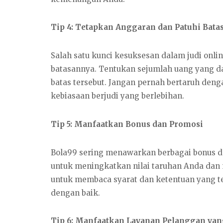
Tip 4: Tetapkan Anggaran dan Patuhi Bata
Salah satu kunci kesuksesan dalam judi onli
batasannya. Tentukan sejumlah uang yang da
batas tersebut. Jangan pernah bertaruh den
kebiasaan berjudi yang berlebihan.
Tip 5: Manfaatkan Bonus dan Promosi
Bola99 sering menawarkan berbagai bonus 
untuk meningkatkan nilai taruhan Anda da
untuk membaca syarat dan ketentuan yang te
dengan baik.
Tip 6: Manfaatkan Layanan Pelanggan yan