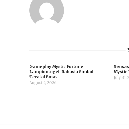
Gameplay Mystic Fortune
Sensasi
Lampiontogel: Rahasia Simbol
Mystic 
Teratai Emas
July 31,
August 5, 2026