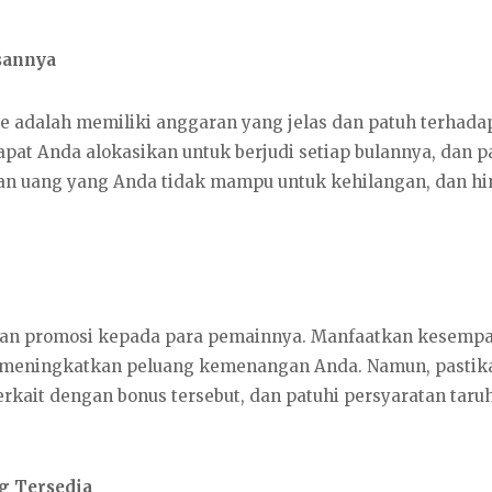
sannya
ne adalah memiliki anggaran yang jelas dan patuh terhada
pat Anda alokasikan untuk berjudi setiap bulannya, dan p
gan uang yang Anda tidak mampu untuk kehilangan, dan hi
dan promosi kepada para pemainnya. Manfaatkan kesempa
n meningkatkan peluang kemenangan Anda. Namun, pastik
rkait dengan bonus tersebut, dan patuhi persyaratan tar
g Tersedia