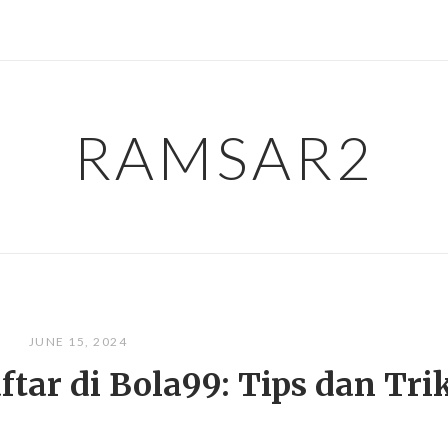
RAMSAR2
JUNE 15, 2024
tar di Bola99: Tips dan Tri