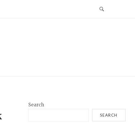
Search
k
SEARCH