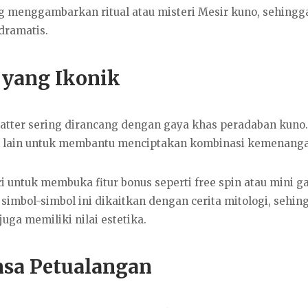
ng menggambarkan ritual atau misteri Mesir kuno, sehingg
dramatis.
 yang Ikonik
catter sering dirancang dengan gaya khas peradaban kuno.
ol lain untuk membantu menciptakan kombinasi kemenang
i untuk membuka fitur bonus seperti free spin atau mini g
imbol-simbol ini dikaitkan dengan cerita mitologi, sehin
uga memiliki nilai estetika.
sa Petualangan