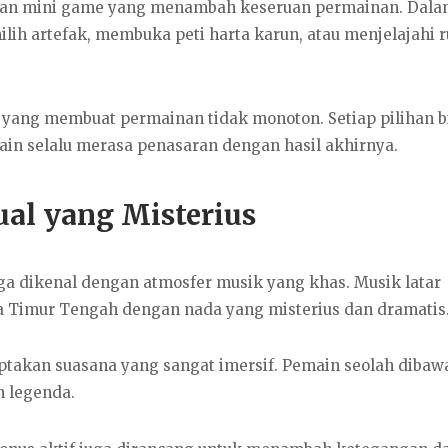
akan mini game yang menambah keseruan permainan. Dal
lih artefak, membuka peti harta karun, atau menjelajahi 
yang membuat permainan tidak monoton. Setiap pilihan b
in selalu merasa penasaran dengan hasil akhirnya.
ual yang Misterius
juga dikenal dengan atmosfer musik yang khas. Musik latar
 Timur Tengah dengan nada yang misterius dan dramatis
iptakan suasana yang sangat imersif. Pemain seolah dibaw
n legenda.