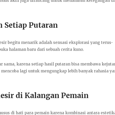
 bonus aktif juga dirancang untuk menambah ketegangan d
m Setiap Putaran
sir begitu menarik adalah sensasi eksplorasi yang terus-
uka halaman baru dari sebuah cerita kuno.
r sama, karena setiap hasil putaran bisa membawa kejuta
n mencoba lagi untuk mengungkap lebih banyak rahasia y
esir di Kalangan Pemain
husus di hati para pemain karena kombinasi antara estetik