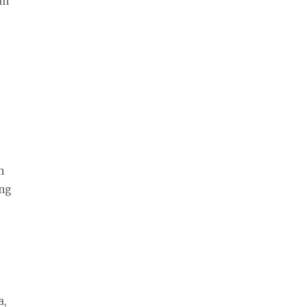
an
n
ang
a,