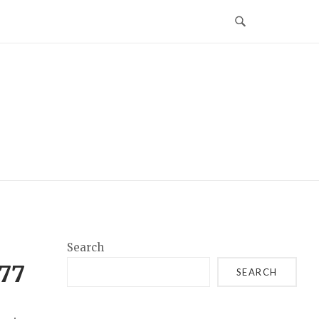
Search
n77
SEARCH