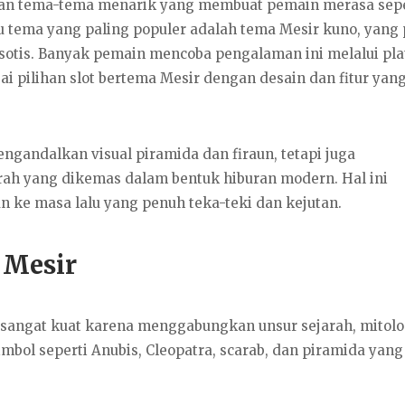
irkan tema-tema menarik yang membuat pemain merasa sepe
tu tema yang paling populer adalah tema Mesir kuno, yang
ksotis. Banyak pemain mencoba pengalaman ini melalui pl
i pilihan slot bertema Mesir dengan desain dan fitur yan
ngandalkan visual piramida dan firaun, tetapi juga
rah yang dikemas dalam bentuk hiburan modern. Hal ini
 ke masa lalu yang penuh teka-teki dan kejutan.
 Mesir
g sangat kuat karena menggabungkan unsur sejarah, mitolo
mbol seperti Anubis, Cleopatra, scarab, dan piramida yang