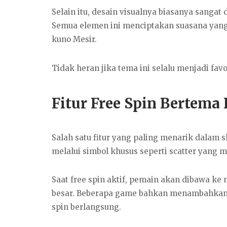
Selain itu, desain visualnya biasanya sangat d
Semua elemen ini menciptakan suasana yang 
kuno Mesir.
Tidak heran jika tema ini selalu menjadi favor
Fitur Free Spin Bertema
Salah satu fitur yang paling menarik dalam sl
melalui simbol khusus seperti scatter yang m
Saat free spin aktif, pemain akan dibawa 
besar. Beberapa game bahkan menambahkan
spin berlangsung.