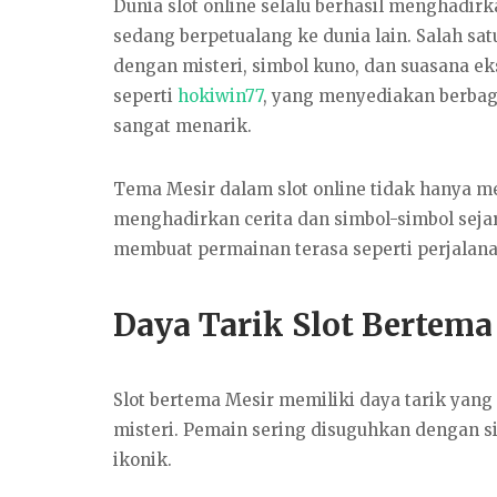
Dunia slot online selalu berhasil menghad
sedang berpetualang ke dunia lain. Salah sa
dengan misteri, simbol kuno, dan suasana e
seperti
hokiwin77
, yang menyediakan berbaga
sangat menarik.
Tema Mesir dalam slot online tidak hanya me
menghadirkan cerita dan simbol-simbol seja
membuat permainan terasa seperti perjalanan
Daya Tarik Slot Bertema
Slot bertema Mesir memiliki daya tarik yan
misteri. Pemain sering disuguhkan dengan si
ikonik.