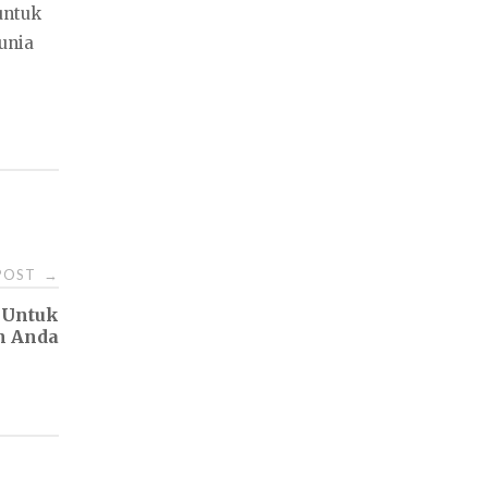
untuk
unia
 POST
→
t Untuk
h Anda