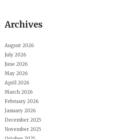
Archives
August 2026
July 2026
June 2026
May 2026
April 2026
March 2026
February 2026
January 2026
December 2025
November 2025
October 2025