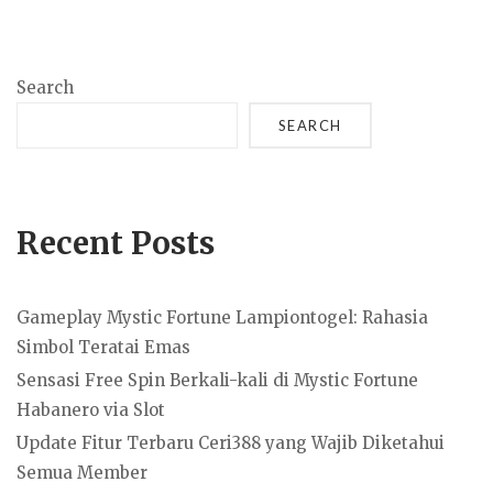
Search
SEARCH
Recent Posts
Gameplay Mystic Fortune Lampiontogel: Rahasia
Simbol Teratai Emas
Sensasi Free Spin Berkali-kali di Mystic Fortune
Habanero via Slot
Update Fitur Terbaru Ceri388 yang Wajib Diketahui
Semua Member