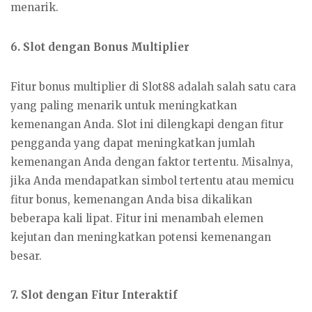
menarik.
6. Slot dengan Bonus Multiplier
Fitur bonus multiplier di Slot88 adalah salah satu cara
yang paling menarik untuk meningkatkan
kemenangan Anda. Slot ini dilengkapi dengan fitur
pengganda yang dapat meningkatkan jumlah
kemenangan Anda dengan faktor tertentu. Misalnya,
jika Anda mendapatkan simbol tertentu atau memicu
fitur bonus, kemenangan Anda bisa dikalikan
beberapa kali lipat. Fitur ini menambah elemen
kejutan dan meningkatkan potensi kemenangan
besar.
7. Slot dengan Fitur Interaktif