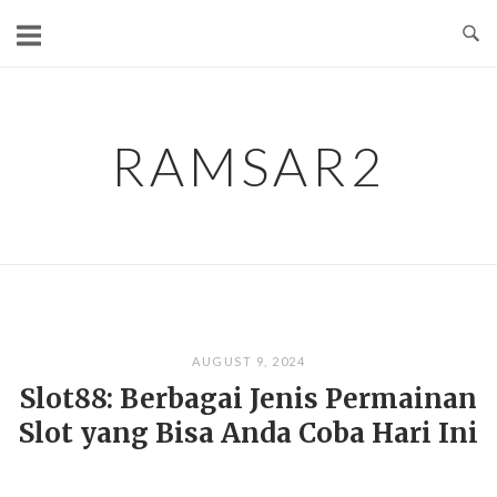
Skip
to
content
RAMSAR2
AUGUST 9, 2024
Slot88: Berbagai Jenis Permainan
Slot yang Bisa Anda Coba Hari Ini