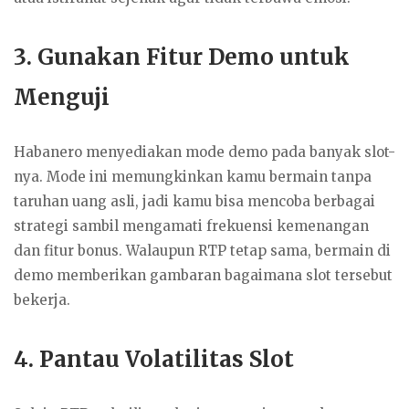
3. Gunakan Fitur Demo untuk
Menguji
Habanero menyediakan mode demo pada banyak slot-
nya. Mode ini memungkinkan kamu bermain tanpa
taruhan uang asli, jadi kamu bisa mencoba berbagai
strategi sambil mengamati frekuensi kemenangan
dan fitur bonus. Walaupun RTP tetap sama, bermain di
demo memberikan gambaran bagaimana slot tersebut
bekerja.
4. Pantau Volatilitas Slot