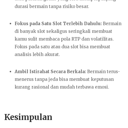
durasi bermain tanpa risiko besar.
Fokus pada Satu Slot Terlebih Dahulu:
Bermain
di banyak slot sekaligus seringkali membuat
kamu sulit membaca pola RTP dan volatilitas.
Fokus pada satu atau dua slot bisa membuat
analisis lebih akurat.
Ambil Istirahat Secara Berkala:
Bermain terus-
menerus tanpa jeda bisa membuat keputusan
kurang rasional dan mudah terbawa emosi.
Kesimpulan