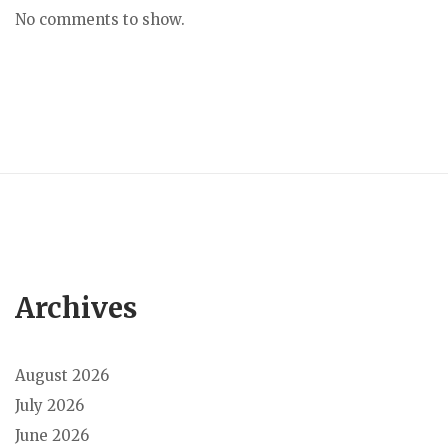
No comments to show.
Archives
August 2026
July 2026
June 2026