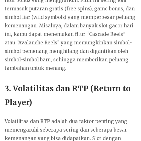
fitur bonus yang menggiurkan. Fitur ini sering kali
termasuk putaran gratis (free spins), game bonus, dan
simbol liar (wild symbols) yang memperbesar peluang
kemenangan. Misalnya, dalam banyak slot gacor hari
ini, kamu dapat menemukan fitur “Cascade Reels”
atau “Avalanche Reels” yang memungkinkan simbol-
simbol pemenang menghilang dan digantikan oleh
simbol-simbol baru, sehingga memberikan peluang
tambahan untuk menang.
3.
Volatilitas dan RTP (Return to
Player)
Volatilitas dan RTP adalah dua faktor penting yang
memengaruhi seberapa sering dan seberapa besar
kemenangan yang bisa didapatkan. Slot dengan