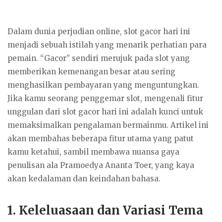
Dalam dunia perjudian online, slot gacor hari ini
menjadi sebuah istilah yang menarik perhatian para
pemain. “Gacor” sendiri merujuk pada slot yang
memberikan kemenangan besar atau sering
menghasilkan pembayaran yang menguntungkan.
Jika kamu seorang penggemar slot, mengenali fitur
unggulan dari slot gacor hari ini adalah kunci untuk
memaksimalkan pengalaman bermainmu. Artikel ini
akan membahas beberapa fitur utama yang patut
kamu ketahui, sambil membawa nuansa gaya
penulisan ala Pramoedya Ananta Toer, yang kaya
akan kedalaman dan keindahan bahasa.
1.
Keleluasaan dan Variasi Tema