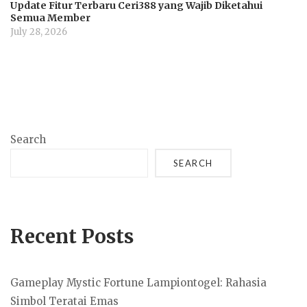
Update Fitur Terbaru Ceri388 yang Wajib Diketahui
Semua Member
July 28, 2026
Search
SEARCH
Recent Posts
Gameplay Mystic Fortune Lampiontogel: Rahasia
Simbol Teratai Emas