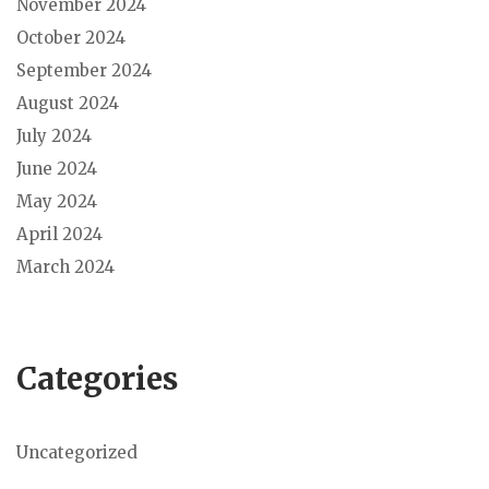
November 2024
October 2024
September 2024
August 2024
July 2024
June 2024
May 2024
April 2024
March 2024
Categories
Uncategorized