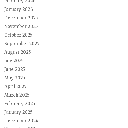
February 2026
January 2026
December 2025
November 2025
October 2025
September 2025
August 2025
July 2025
June 2025
May 2025
April 2025
March 2025
February 2025
January 2025
December 2024