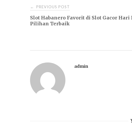
Post
PREVIOUS POST
←
Slot Habanero Favorit di Slot Gacor Hari 
navigation
Pilihan Terbaik
admin