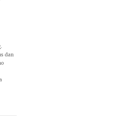
.
us dan
no
a