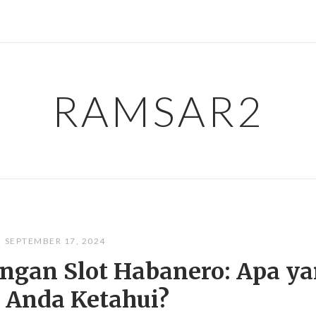
RAMSAR2
SEPTEMBER 17, 2024
dengan Slot Habanero: Apa y
u Anda Ketahui?