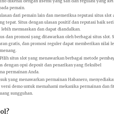
sino dikenal dengan lisensi yang sah dan regulasi yang ket
pada pemain.
asan dari pemain lain dan memeriksa reputasi situs slot 
 tepat. Situs dengan ulasan positif dan reputasi baik seri
lebih memuaskan dan dapat diandalkan.
 dan promosi yang ditawarkan oleh berbagai situs slot. S
n gratis, dan promosi reguler dapat memberikan nilai le
 menang.
Pilih situs slot yang menawarkan berbagai metode pemba
 dengan opsi deposit dan penarikan yang fleksibel
na permainan Anda.
masuk yang menawarkan permainan Habanero, menyediakan
n versi demo untuk memahami mekanika permainan dan fi
 uang sungguhan.
ol?