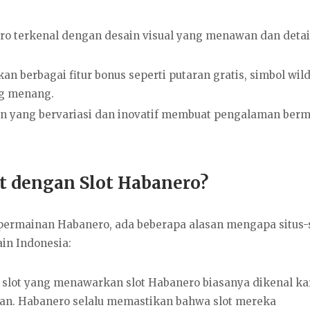
ro terkenal dengan desain visual yang menawan dan detai
 berbagai fitur bonus seperti putaran gratis, simbol wild
g menang.
 yang bervariasi dan inovatif membuat pengalaman berm
t dengan Slot Habanero?
permainan Habanero, ada beberapa alasan mengapa situs-
ain Indonesia:
 slot yang menawarkan slot Habanero biasanya dikenal k
an. Habanero selalu memastikan bahwa slot mereka