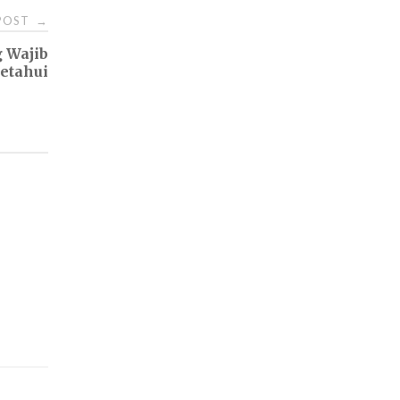
 POST
→
g Wajib
etahui