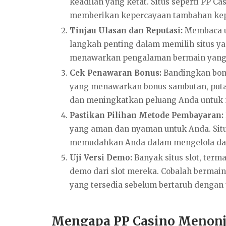
keadilan yang ketat. Situs seperti PP Ca
memberikan kepercayaan tambahan ke
Tinjau Ulasan dan Reputasi:
Membaca ul
langkah penting dalam memilih situs yang
menawarkan pengalaman bermain yang 
Cek Penawaran Bonus:
Bandingkan bonus
yang menawarkan bonus sambutan, putara
dan meningkatkan peluang Anda untuk
Pastikan Pilihan Metode Pembayaran:
yang aman dan nyaman untuk Anda. Situs
memudahkan Anda dalam mengelola da
Uji Versi Demo:
Banyak situs slot, ter
demo dari slot mereka. Cobalah bermai
yang tersedia sebelum bertaruh dengan
Mengapa PP Casino Menonj